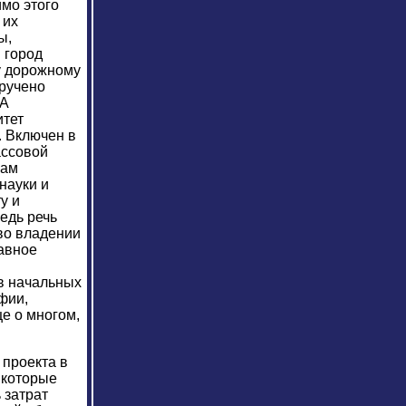
имо этого
 их
ы,
в город
у дорожному
оручено
 А
итет
. Включен в
ассовой
лам
науки и
у и
едь речь
 во владении
лавное
в начальных
фии,
е о многом,
 проекта в
, которые
 затрат