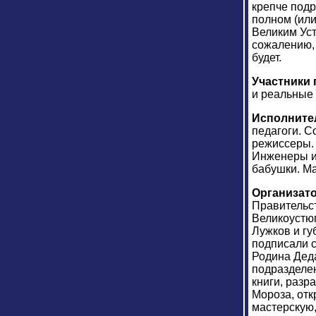
крепче подр
полном (или
Великим Уст
сожалению, 
будет.
Участники 
и реальные 
Исполните
педагоги. С
режиссеры. 
Инженеры и
бабушки. Ма
Организат
Правительс
Великоустю
Лужков и гу
подписали 
Родина Деда
подразделе
книги, разр
Мороза, отк
мастерскую,