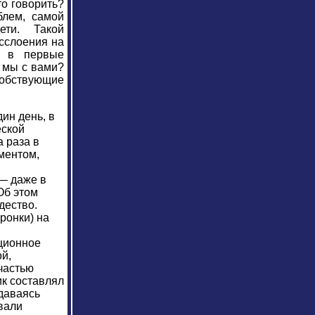
то говорить?
блем, самой
ети. Такой
асслоения на
е в первые
. мы с вами?
собствующие
ин день, в
еской
а раза в
ментом,
— даже в
Об этом
дество.
ронки) на
юционное
ой,
частью
ик составлял
даваясь
вали