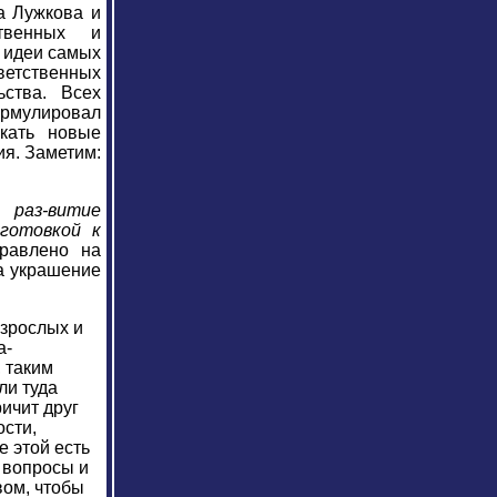
а Лужкова и
твенных и
 идеи самых
ветственных
ьства. Всех
ормулировал
скать новые
ия. Заметим:
на
раз-витие
готовкой к
равлено на
а украшение
взрослых и
а-
, таким
ли туда
ричит друг
ости,
е этой есть
и вопросы и
вом, чтобы