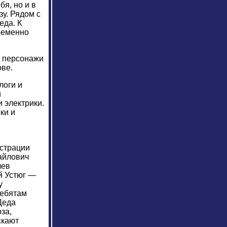
бя, но и в
зу. Рядом с
еда. К
пременно
е персонажи
ове.
логи и
и
 электрики.
ки и
истрации
айлович
лев
й Устюг —
у
ребятам
Деда
за,
скают