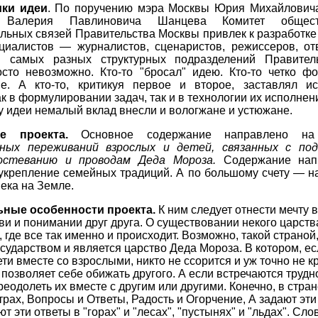
ики идеи
. По поручению мэра Москвы Юрия Михайлович
а Валерия Павлиновича Шанцева Комитет общес
льных связей Правительства Москвы привлек к разработке
циалистов — журналистов, сценаристов, режиссеров, от
в самых разных структурных подразделений Правител
осто невозможно. Кто-то "бросал" идею. Кто-то четко ф
е. А кто-то, критикуя первое и второе, заставлял и
к в формулировании задач, так и в технологии их исполнен
у идеи немалый вклад внесли и вологжане и устюжане.
ие проекта.
Основное содержание направлено 
ьных переживаний взрослых и детей, связанных с под
гостеванию и проводам Деда Мороза.
Содержание нап
 укрепление семейных традиций. А по большому счету — н
ека на Земле.
ьные особенности проекта.
К ним следует отнести мечту 
ви и понимании друг друга. О существовании некого царств
, где все так именно и происходит. Возможно, такой страной
сударством и является царство Деда Мороза. В котором, ес
ти вместе со взрослыми, никто не ссорится и уж точно не к
е позволяет себе обижать другого. А если встречаются трудн
реодолеть их вместе с другим или другими. Конечно, в стран
трах, Вопросы и Ответы, Радость и Огорчение, А задают эт
т эти ответы в "горах" и "лесах", "пустынях" и "льдах". Сло