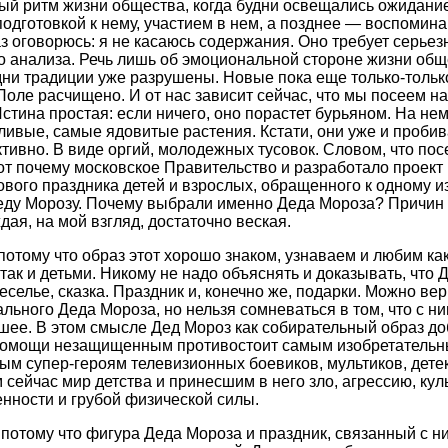
ый ритм жизни общества, когда будни освещались ожидани
подготовкой к нему, участием в нем, а позднее — воспомин
з оговорюсь: я не касаюсь содержания. Оно требует серьез
о анализа. Речь лишь об эмоциональной стороне жизни общ
ни традиции уже разрушены. Новые пока еще только-тольк
Поле расчищено. И от нас зависит сейчас, что мы посеем на
стина простая: если ничего, оно порастет бурьяном. На не
ивые, самые ядовитые растения. Кстати, они уже и пробив
тивно. В виде оргий, молодежных тусовок. Словом, что пос
т почему московское Правительство и разработало проект
ового праздника детей и взрослых, обращенного к одному и
еду Морозу. Почему выбрали именно Деда Мороза?
Причин 
ждая, на мой взгляд, достаточно веская.
потому что образ этот хорошо знаком, узнаваем и любим ка
так и детьми. Никому не надо объяснять и доказывать, что
веселье, сказка. Праздник и, конечно же, подарки. Можно вер
ального Деда Мороза, но нельзя сомневаться в том, что с н
шее. В этом смысле Дед Мороз как собирательный образ до
помощи незащищенным противостоит самым изобретатель
м супер-героям телевизионных боевиков, мультиков, дете
сейчас мир детства и принесшим в него зло, агрессию, кул
нности и грубой физической силы.
,
потому что фигура Деда Мороза и праздник, связанный с ни