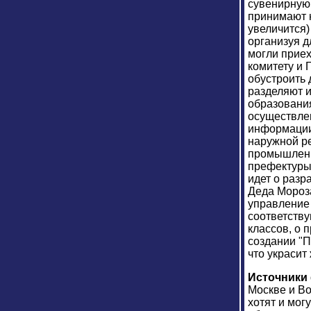
сувенирную 
принимают н
увеличится)
организуя д
могли прие
комитету и 
обустроить 
разделяют 
образования
осуществле
информации 
наружной р
промышленн
префектуры 
идет о разр
Деда Мороза
управление 
соответств
классов, о 
создании "П
что украсит
Источники
Москве и Во
хотят и мог