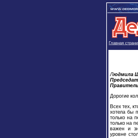
Главная страни
Л
юдмила 
Председат
Правител
Дорогие кол
Всех тех, к
хотела бы п
только на п
только на п
важен и зн
уровне сто