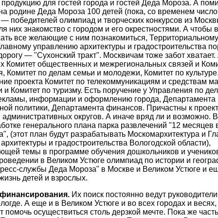
продукцию для гостей города и гостей Деда Мороза. А пом
а родине Деда Мороза 100 детей (пока, со временем число
 — победителей олимпиад и творческих конкурсов из Москв
ля них знакомство с городом и его окрестностями. А чтобы 
хать все желающие с ним познакомиться, Территориальном
Главному управлению архитектуры и градостроительства п
дорогу — "Сухонский тракт". Москвичам тоже забот хватает.
их Комитет общественных и межрегиональных связей и Ком
, Комитет по делам семьи и молодежи, Комитет по культуре
ние проекта Комитет по телекоммуникациям и средствам м
и Комитет по туризму. Есть поручение у Управления по де
екламы, информации и оформлению города, Департамента 
ой политики, Департамента финансов. Причастны к проект
административных округов. А иначе вряд ли и возможно. В
аботке генерального плана парка развлечений "12 месяцев
", (этот план будут разрабатывать Москомархитектура и Г
архитектуры и градостроительства Вологодской области),
ующей темы в программе обучения дошкольников и ученико
проведении в Великом Устюге олимпиад по истории и геогра
ресс-службы Деда Мороза" в Москве и Великом Устюге и ещ
 жизнь детей и взрослых.
 финансирования.
Их поиск постоянно ведут руководители
логде. А еще и в Великом Устюге и во всех городах и весях
ут помочь осуществиться столь дерзкой мечте. Пока же часть