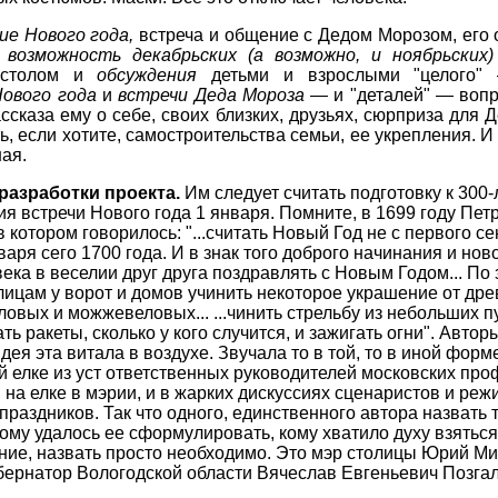
ие Нового года,
встреча и общение с Дедом Морозом, его
 возможность декабрьских (а возможно, и ноябрьских)
столом и
обсуждения
детьми и взрослыми "целого
Нового года
и
встречи Деда Мороза —
и "деталей" — воп
ссказа ему о себе, своих близких, друзьях, сюрприза для 
, если хотите, самостроительства семьи, ее укрепления. И
ая.
разработки проекта.
Им следует считать подготовку к 300
я встречи Нового года 1 января. Помните, в 1699 году Пет
в котором говорилось: "...считать Новый Год не с первого се
варя сего 1700 года. И в знак того доброго начинания и нов
века в веселии друг друга поздравлять с Новым Годом... По
ицам у ворот и домов учинить некоторое украшение от дре
ловых и можжевеловых... ...чинить стрельбу из небольших п
ть ракеты, сколько у кого случится, и зажигать огни". Автор
идея эта витала в воздухе. Звучала то в той, то в иной форм
 елке из уст ответственных руководителей московских про
 на елке в мэрии, и в жарких дискуссиях сценаристов и реж
праздников. Так что одного, единственного автора назвать 
кому удалось ее сформулировать, кому хватило духу взяться
ние, назвать просто необходимо. Это мэр столицы Юрий М
бернатор Вологодской области Вячеслав Евгеньевич Позгал