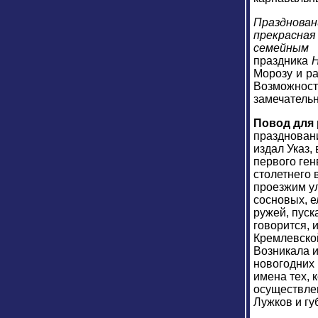
Празднован
прекрасная
семейным
праздника
Морозу и ра
Возможность
замечательн
Повод для 
праздновани
издал Указ, 
первого ген
столетнего 
проезжим ул
сосновых, е
ружей, пуска
говорится, 
Кремлевской
Возникала и
новогодних 
имена тех, 
осуществле
Лужков и гу