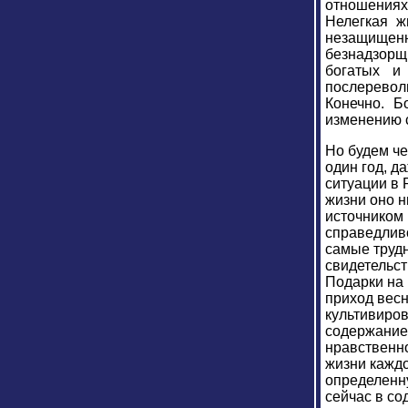
отношениях.
Нелегкая ж
незащищен
безнадзорщи
богатых и
послереволю
Конечно. Б
изменению 
Но будем че
один год, д
ситуации в 
жизни оно н
источником 
справедлив
самые трудн
свидетельст
Подарки на 
приход весн
культивиров
содержание,
нравственно
жизни каждо
определенну
сейчас в со