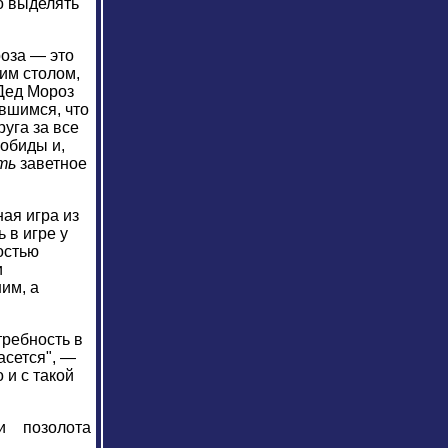
о выделять
роза — это
ним столом,
 Дед Мороз
вшимся, что
руга за все
обиды и,
ать
заветное
ная игра из
 в игре у
остью
и
им, а
требность в
асется", —
 и с такой
и позолота