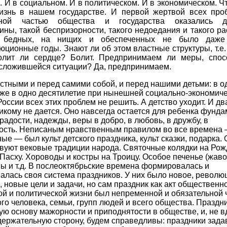
 И в социальном. И в политическом. И в экономическом. Ч
изнь в нашем государстве. И первой жертвой всех про
ной частью общества и государства оказались д
ны, такой беспризорности, такого недоедания и такого р
 бедных, на нищих и обеспеченных не было даж
ционные годы. Знают ли об этом властные структуры, т.е
олит ли сердце? Болит. Предпринимаем ли меры, спо
сложившейся ситуации? Да, предпринимаем.
стными и перед самими собой, и перед нашими детьми: в од
аже в одно десятилетие при нынешней социально-экономич
России всех этих проблем не решить. А детство уходит. И дв
икому не дается. Оно навсегда остается для ребенка фунда
радости, надежды, веры в добро, в любовь, в дружбу, в
ость. Неписаным нравственным правилом во все времена 
ые — был культ детского праздника, культ сказки, подарка. 
вуют вековые традиции народа. Святочные колядки на Рож
Пасху. Хороводы и костры на Троицу. Особое печенье (жаво
ы и т.д. В послеоктябрьские времена формировалась и
алась своя система праздников. У них было новое, револ
 новые цели и задачи, но сам праздник как акт общественн
й и политической жизни был непременной и обязательной 
го человека, семьи, групп людей и всего общества. Праздн
ю основу мажорности и приподнятости в обществе, и, не в
держательную сторону, будем справедливы: праздники зада