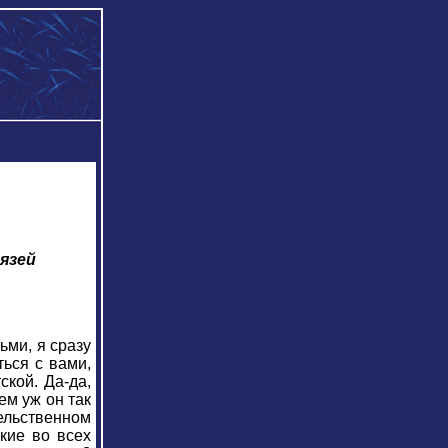
язей
ьми, я сразу
ться с вами,
ской. Да-да,
ем уж он так
ельственном
кие во всех