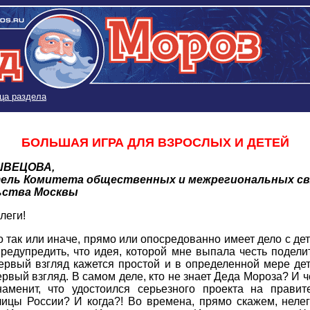
ца раздела
БОЛЬШАЯ ИГРА ДЛЯ ВЗРОСЛЫХ И ДЕТЕЙ
ШВЕЦОВА,
ель Комитета общественных и межрегиональных св
ьства Москвы
леги!
то так или иначе, прямо или опосредованно имеет дело с дет
редупредить, что идея, которой мне выпала честь подели
ервый взгляд кажется простой и в определенной мере дет
ервый взгляд. В самом деле, кто не знает Деда Мороза? И ч
аменит, что удостоился серьезного проекта на правит
лицы России? И когда?! Во времена, прямо скажем, нелег