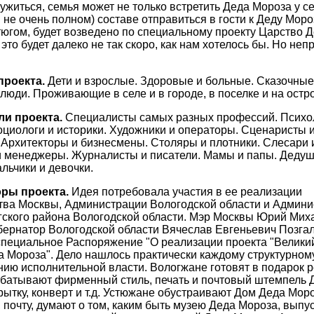
ужиться, семья может не только встретить Деда Мороза у се
 не очень полном) составе отправиться в гости к Деду Моро
югом, будет возведено по специальному проекту Царство Д
это будет далеко не так скоро, как нам хотелось бы. Но не
проекта.
Дети и взрослые. Здоровые и больные. Сказочны
люди. Проживающие в селе и в городе, в поселке и на остр
ли проекта.
Специалисты самых разных профессий. Психо
оциологи и историки. Художники и операторы. Сценаристы 
Архитекторы и бизнесмены. Столяры и плотники. Слесари и
 менеджеры. Журналисты и писатели. Мамы и папы. Дедуш
льчики и девочки.
оры проекта.
Идея потребовала участия в ее реализации
тва Москвы, Администрации Вологодской области и Админ
гского района Вологодской области. Мэр Москвы Юрий Мих
бернатор Вологодской области Вячеслав Евгеньевич Позга
специальное Распоряжение "О реализации проекта "Велики
 Мороза". Дело нашлось практически каждому структурном
нию исполнительной власти.
Вологжане готовят в подарок 
абатывают фирменный стиль, печать и почтовый штемпель 
рытку, конверт и т.д. Устюжане обустраивают Дом Деда Моро
 почту, думают о том, каким быть музею Деда Мороза, выпу