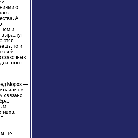
ем
аниями о
ного
ества. А
о
 нем и
м вырастут
аются.
еешь, то и
 новой
з сказочных
для этого
к
 Дед Мороз —
ить или не
им связано
бра,
ным
ктивов,
ьт
м, не