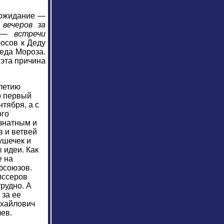
 ожидание —
 вечеров за
" —
встречи
росов к Деду
Деда Мороза.
 эта причина
-летию
р первый
нтября, а с
ого
 знатным и
в и ветвей
ушечек и
ы идеи. Как
е на
фсоюзов.
иссеров
трудно. А
 за ее
ихайлович
ев.