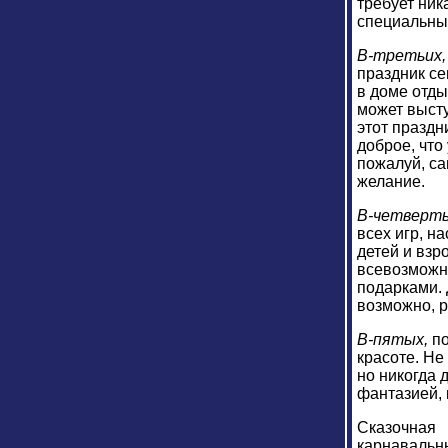
требует ник
специальных
В-третьих
праздник се
в доме отды
может высту
этот праздн
доброе, что
пожалуй, са
желание.
В-четверт
всех игр, н
детей и взр
всевозможны
подарками. 
возможно, р
В-пятых,
п
красоте. Не
но никогда 
фантазией, 
Сказочная
карнавальны