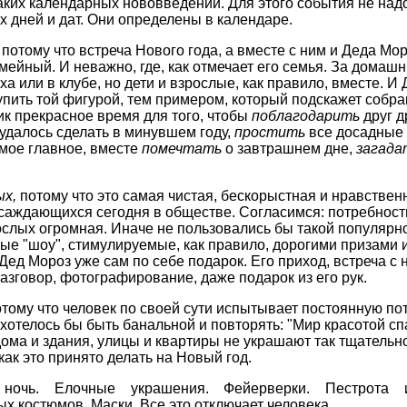
аких календарных нововведений. Для этого события не над
 дней и дат. Они определены в календаре.
,
потому что встреча Нового года, а вместе с ним и Деда Мо
мейный. И неважно, где, как отмечает его семья. За домаш
ха или в клубе, но дети и взрослые, как правило, вместе. И
пить той фигурой, тем примером, который подскажет собра
ик прекрасное время для того, чтобы
поблагодарить
друг д
 удалось сделать в минувшем году,
простить
все досадные 
мое главное, вместе
помечтать
о завтрашнем дне,
загад
ых,
потому что это самая чистая, бескорыстная и нравствен
асаждающихся сегодня в обществе. Согласимся: потребность
ослых огромная. Иначе не пользовались бы такой популярн
е "шоу", стимулируемые, как правило, дорогими призами 
Дед Мороз уже сам по себе подарок. Его приход, встреча с н
азговор, фотографирование, даже подарок из его рук.
отому что человек по своей сути испытывает постоянную по
 хотелось бы быть банальной и повторять: "Мир красотой сп
дома и здания, улицы и квартиры не украшают так тщательно
как это принято делать на Новый год.
 ночь. Елочные украшения. Фейерверки. Пестрота 
х костюмов. Маски. Все это отключает человека.