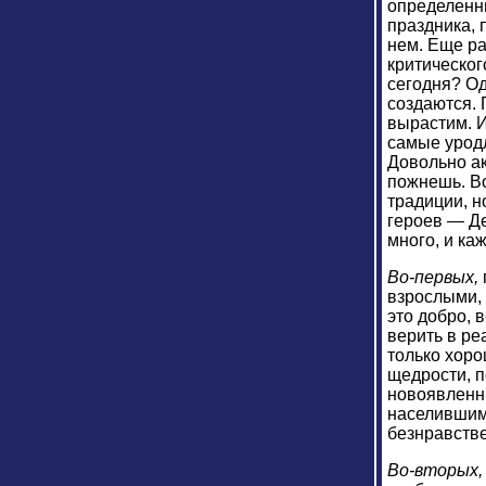
определенн
праздника, 
нем. Еще ра
критическог
сегодня? Од
создаются. 
вырастим. И
самые уродл
Довольно ак
пожнешь. Во
традиции, н
героев — Д
много, и ка
Во-первых,
взрослыми, 
это добро, 
верить в ре
только хоро
щедрости, 
новоявленны
населившим 
безнравстве
Во-вторых