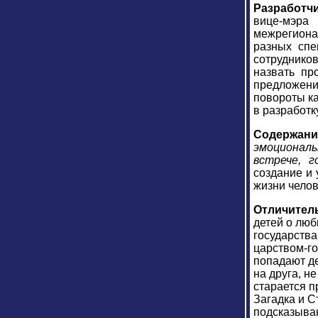
Разработч
вице-мэр
межрегиона
разных спе
сотруднико
назвать пр
предложени
повороты ка
в разработк
Содержан
эмоционал
встрече, 
создание и
жизни челов
Отличител
детей о люб
государства
царством-го
попадают де
на друга, н
старается п
Загадка и С
подсказываю